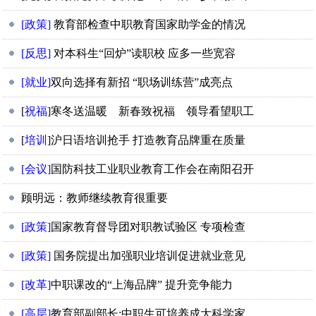
[政策]
教育部检查中职教育国家助学金的情况
[反思]
对本科生“回炉”读职校 应多一些宽容
[就业]
双向选择有新招 “职场训练营”成亮点
[
祝福
]寒冬送温暖 新春致祝福 领导看望职工
[
培训
]沪日语培训抢手 打造教育品牌重在质量
[会议]
国防科技工业职业教育工作会在南阳召开
顾明远：教师继续教育很重要
[政策]
国家教育督导团对职教试验区 专项检查
[政策]
国务院提出加强职业培训促进就业意见
[改革]
中职课改的“上海品牌” 提升竞争能力
[高层]
教育部副部长:中职生可培养成大科学家