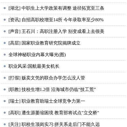
[湖北] 中职生上大学政策有调整 途径拓宽至三条
[资讯] 自招高职校增至14所 今年录取率至少80%
[声音] 王石川：高职注册入学 别变成看上去很美
[高层] 国家职业教育研究院揭牌成立
全球神秘职业内幕大曝光(图)
职业风采:国航最美女机长
[打假] 贩卖文凭的联合办学怎么没人管
[职教] 技校生增1.2倍 沿海城市仍临“技工荒”
[瑞士] 职业教育助瑞士全球竞争力第一
[高职] 遭生源萎缩困境 教育部将试点"立交桥"
[关注] 职校生顶岗实习:拼关系走后门不能久远