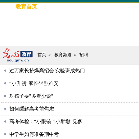
教育首页
要闻
光明教育
评论
高招信息
教育人物
专题策划
图片新闻
首页
>
教育频道
»
招聘
过万家长挤爆高招会 实验班成热门
“小升初”家长坐卧难安
对孩子要"多看少说"
如何缓解高考前焦虑
高考体检：“小眼镜”“小胖墩”见多
中学生如何准备期中考