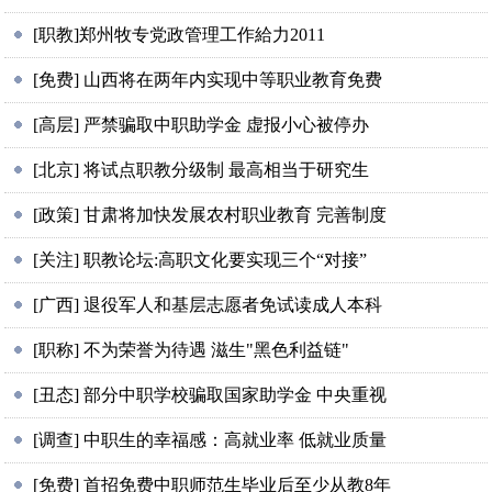
[职教]郑州牧专党政管理工作給力2011
[免费] 山西将在两年内实现中等职业教育免费
[高层] 严禁骗取中职助学金 虚报小心被停办
[北京] 将试点职教分级制 最高相当于研究生
[政策] 甘肃将加快发展农村职业教育 完善制度
[关注] 职教论坛:高职文化要实现三个“对接”
[广西] 退役军人和基层志愿者免试读成人本科
[职称] 不为荣誉为待遇 滋生"黑色利益链"
[丑态] 部分中职学校骗取国家助学金 中央重视
[调查] 中职生的幸福感：高就业率 低就业质量
[免费] 首招免费中职师范生毕业后至少从教8年