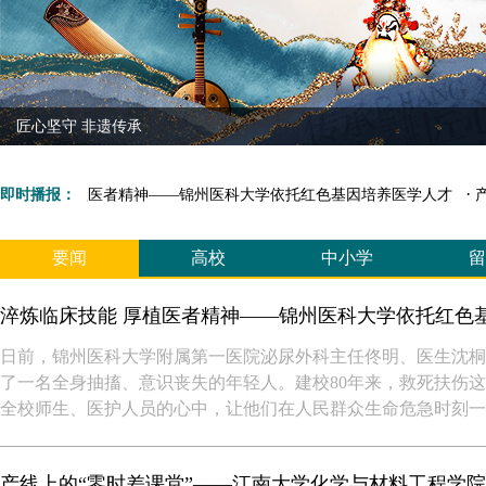
匠心坚守 非遗传承
·
床技能 厚植医者精神——锦州医科大学依托红色基因培养医学人才
即时播报：
产
要闻
高校
中小学
留
淬炼临床技能 厚植医者精神——锦州医科大学依托红色
日前，锦州医科大学附属第一医院泌尿外科主任佟明、医生沈桐
了一名全身抽搐、意识丧失的年轻人。建校80年来，救死扶伤
全校师生、医护人员的心中，让他们在人民群众生命危急时刻一
产线上的“零时差课堂”——江南大学化学与材料工程学