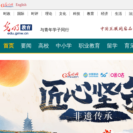
English
时政
国际
时评
理论
文化
科技
教育
经济
生活
法
与青年学子同行
首页
要闻
高校
中小学
职业教育
留学
育