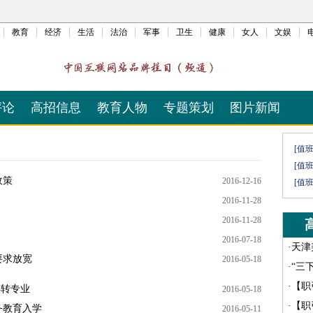
教育
经济
生活
法治
军事
卫生
健康
女人
文娱
评论
高招信息
教育人物
专题策划
图片新闻
[值
[值
政策
2016-12-16
[值
2016-11-28
2016-11-28
2016-07-18
·
天津
要求放宽
2016-05-18
·
“三
·
【职
得转专业
2016-05-18
·
【职
务教育入学
2016-05-11