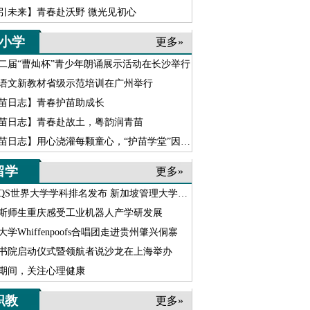
引未来】青春赴沃野 微光见初心
小学
更多»
二届“曹灿杯”青少年朗诵展示活动在长沙举行
语文新教材省级示范培训在广州举行
苗日志】青春护苗助成长
苗日志】青春赴故土，粤韵润青苗
苗日志】用心浇灌每颗童心，“护苗学堂”因坚守愈发温暖
留学
更多»
6QS世界大学学科排名发布 新加坡管理大学实力强劲跃升
斯师生重庆感受工业机器人产学研发展
大学Whiffenpoofs合唱团走进贵州肇兴侗寨
书院启动仪式暨领航者说沙龙在上海举办
期间，关注心理健康
职教
更多»