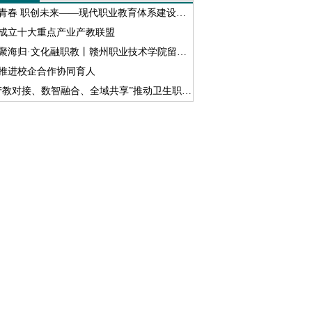
青春 职创未来——现代职业教育体系建设改革进行时
成立十大重点产业产教联盟
海归·文化融职教丨赣州职业技术学院留联会开展跨文化交流沙龙活动
推进校企合作协同育人
产教对接、数智融合、全域共享”推动卫生职教数字化转型