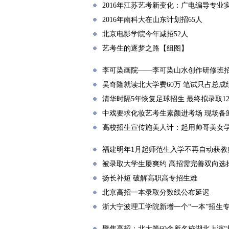
2016年江苏艺考新变化：广电编导专业
2016年南科大在山东计划招65人
北京电影学院今年减招52人
艺考生的逐梦之路【组图】
李可染画院——李可染山水创作研修班
吴奇隆就读北大学费60万 笔试只占总成绩
清华时隔5年恢复足球招生 最终拟录取1
中戏要求化妆艺考生素颜进考场 现场备
高校招生宣传施美人计：起用帅哥美女
福建明年1月起师范生入学不再自动获教
被录取大学生屡爽约 高招需完善双向选
扬长补短 破解高职高专招生难
北京高招一本录取分数线公布延迟
浙大宁波理工学院新增一个“一本”招生
聚焦高招：北大等60余所名校湖北上演“