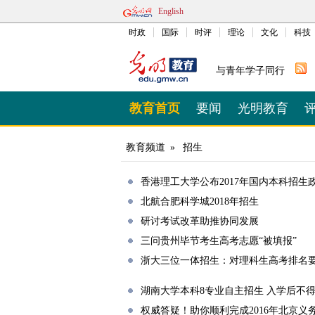
English
时政
国际
时评
理论
文化
科技
与青年学子同行
教育首页
要闻
光明教育
教育频道
»
招生
香港理工大学公布2017年国内本科招生
北航合肥科学城2018年招生
研讨考试改革助推协同发展
三问贵州毕节考生高考志愿“被填报”
浙大三位一体招生：对理科生高考排名
湖南大学本科8专业自主招生 入学后不
权威答疑！助你顺利完成2016年北京义