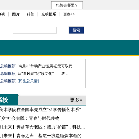
您想去哪里？
电视
图片
科普
光明报系
更多>>
班总编推荐]
"电影+"带动产业链,再证无可取代
班总编推荐]
从“看风景”到“读文化”——透 ...
班总编推荐]
[民生总关情]
高校
更多»
美术学院在全国率先成立“科学传播艺术系”
下乡”社会实践：青春与时代共鸣
引未来】奔赴革命老区：接力“护苗”，科技“助农”
引未来】青春之声：基层一线是锤炼本领的主场