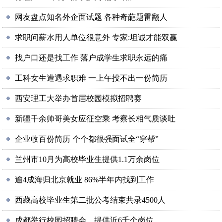
网友盘点知名外企面试题 各种奇葩题雷翻人
求职问薪水用人单位很意外 专家:坦诚才能双赢
找户口还是找工作 落户成学生求职永远的痛
工科女生遭遇求职难 一上午投不出一份简历
西安理工大举办首届校园模拟招聘赛
新疆千余帅哥美女应征空乘 考察长相气质谈吐
企业收百份简历 个个都很强面试全“穿帮”
兰州市10月为高校毕业生提供1.1万余岗位
逾4成海归北京就业 86%半年内找到工作
西藏高校毕业生第二批公考结束共录4500人
成都举行校园招聘会 提供近6千个岗位