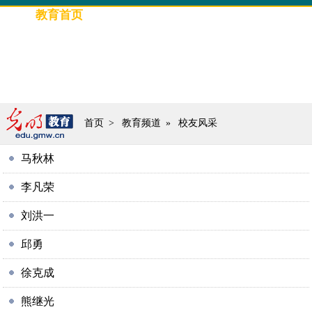
教育首页
要闻
光明教育
评论
高招信息
教育人物
专题策划
图片新闻
首页
>
教育频道
»
校友风采
马秋林
李凡荣
刘洪一
邱勇
徐克成
熊继光