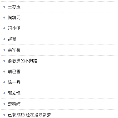
王存玉
陶凯元
冯小明
赵赟
吴军桥
俞敏洪的不归路
胡已雪
陈一丹
郭立恒
楚科纬
已获成功 还在追寻新梦