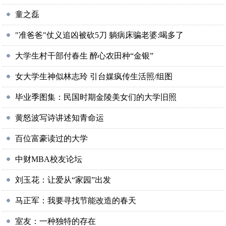
童之磊
"准爸爸"仗义追凶被砍5刀 躺病床骗老婆:喝多了
大学生村干部付春生 醉心农田种“金银”
女大学生神似林志玲 引台媒疯传生活照/组图
毕业季图集：民国时期金陵美女们的大学旧照
黄怒波写诗讲述知青命运
百位富豪读过的大学
中财MBA校友论坛
刘玉花：让爱从“家园”出发
马正军：我要寻找节能改造的春天
室友：一种独特的存在