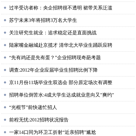
过半受访者称：央企招聘很不透明 裙带关系泛滥
苏宁未来3年将招聘3万名大学生
关注研究生就业：追求稳定还是直面挑战
陆家嘴金融城赴京揽才 清华北大毕业生踊跃应聘
“先有鸡还是先有蛋？”企业招聘现奇葩考题
调查:2012年企业应届毕业生招聘比例下降
京11月份11场毕业生双选会 部分原定场次有调整
招聘单位倒苦水:4成大学生达成就业意向又"爽约"
“光棍节”前快递忙招人
前程无忧:2012招聘状况报告
一家14口同为环卫工折射“近亲招聘”尴尬