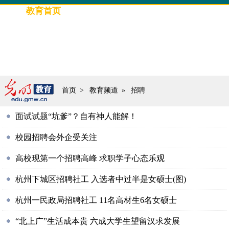
教育首页
要闻
光明教育
评论
高招信息
教育人物
专题策划
图片新闻
首页
>
教育频道
»
招聘
面试试题“坑爹”？自有神人能解！
校园招聘会外企受关注
高校现第一个招聘高峰 求职学子心态乐观
杭州下城区招聘社工 入选者中过半是女硕士(图)
杭州一民政局招聘社工 11名高材生6名女硕士
“北上广”生活成本贵 六成大学生望留汉求发展