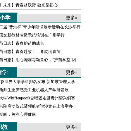
引未来】青春赴沃野 微光见初心
小学
更多»
二届“曹灿杯”青少年朗诵展示活动在长沙举行
语文新教材省级示范培训在广州举行
苗日志】青春护苗助成长
苗日志】青春赴故土，粤韵润青苗
苗日志】用心浇灌每颗童心，“护苗学堂”因坚守愈发温暖
留学
更多»
6QS世界大学学科排名发布 新加坡管理大学实力强劲跃升
斯师生重庆感受工业机器人产学研发展
大学Whiffenpoofs合唱团走进贵州肇兴侗寨
书院启动仪式暨领航者说沙龙在上海举办
期间，关注心理健康
职教
更多»