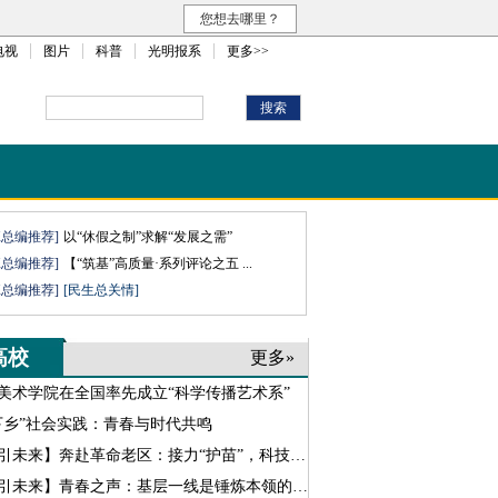
您想去哪里？
电视
图片
科普
光明报系
更多>>
班总编推荐]
以“休假之制”求解“发展之需”
班总编推荐]
【“筑基”高质量·系列评论之五 ...
班总编推荐]
[民生总关情]
高校
更多»
美术学院在全国率先成立“科学传播艺术系”
下乡”社会实践：青春与时代共鸣
引未来】奔赴革命老区：接力“护苗”，科技“助农”
引未来】青春之声：基层一线是锤炼本领的主场