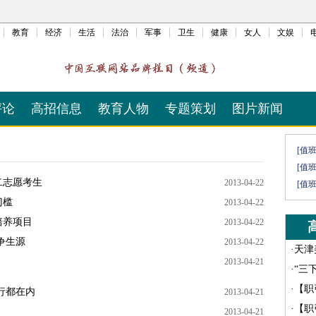
教育
经济
生活
法治
军事
卫生
健康
女人
文娱
评论
高招信息
教育人物
专题策划
图片新闻
[值
[值
二志愿考生
2013-04-22
[值
门槛
2013-04-22
培养项目
2013-04-22
争生源
2013-04-22
·
天津
2013-04-21
·
“三
·
【职
行都在内
2013-04-21
·
【职
2013-04-21