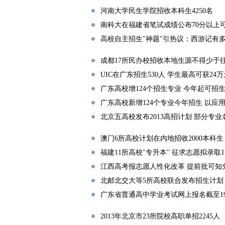
河南大学民生学院招收本科生4250名
南科大在福建省笔试成绩公布70分以上
高校自主招生"神题"引热议：西游记有
成都17所民办校招收本地生源不得少于
UIC在广东招生530人 学生最高可获24
广东高校增124个招生专业 今年起可招
广东高校新增124个专业今年招生 以应
北京五高校发布2013高招计划 部分专
澳门6所高校计划在内地招收2000本科生
福建11所高校"专升本" 征求志愿拟录取1
江西高考报志愿人性化改革 提前批可知
北邮北交大等5所高校联合发布招生计划
广东省普通高中学业考试网上报名截至1
2013年北京市23所院校高职单招2245人