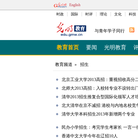
English
时政
国际
时评
理论
文化
科技
与青年学子同行
教育首页
要闻
光明教育
教育频道
»
招生
北京工业大学2013高招：重视招收高分
北师大2013高招：入校转专业不设转出
清华2013招生推复合型国际化领军人才
北大清华在京不减招 港校与内地名校竞
清华大学本科招生2013年新增两个专业
民办小学招生：考完学生考家长 一言一
香港中文大学今年在辽招10人