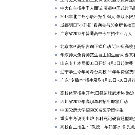
中大自主招生千人面试 雾霾中国式过马
2013年北二外小语种招生84人 录取不
成都明日"小升初"咨询会与30余所名校
广东省2013年普通高中今年招生72万人
北京本科高招咨询正式启动 近80所高校
华东师大免费师范生自主招生面试 要真
山东专升本网报31日开始 4月3日起缴费
辽宁学生今年可考台高校 半年学费宿费约
广东“专插本”招生录取4月15日~16日进
高校体育招生开考:田径篮球武术热 游
四川省2013年高职单独招生即将启动
中国52所大学招6020名医学留学生
重庆中考说明出炉 各科死记硬背题型减
高校自主招生：“教授、孕妇落水 你先救