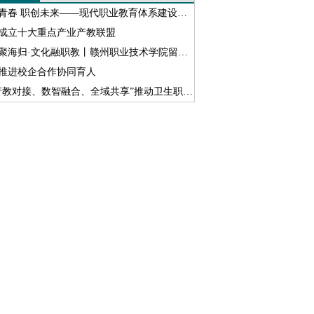
青春 职创未来——现代职业教育体系建设改革进行时
成立十大重点产业产教联盟
海归·文化融职教丨赣州职业技术学院留联会开展跨文化交流沙龙活动
推进校企合作协同育人
产教对接、数智融合、全域共享”推动卫生职教数字化转型