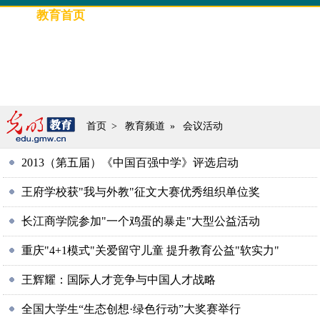
教育首页
要闻
光明教育
评论
高招信息
教育人物
专题策划
图片新闻
首页
>
教育频道
»
会议活动
2013（第五届）《中国百强中学》评选启动
王府学校获"我与外教"征文大赛优秀组织单位奖
长江商学院参加"一个鸡蛋的暴走"大型公益活动
重庆"4+1模式"关爱留守儿童 提升教育公益"软实力"
王辉耀：国际人才竞争与中国人才战略
全国大学生“生态创想·绿色行动”大奖赛举行