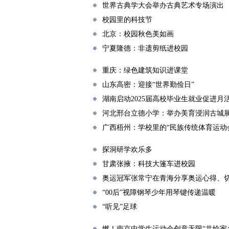
世界古典学大会举办古典艺术专场演出
校园里的科技节
北京：校园秋色美如画
宁夏隆德：非遗剪纸进校园
重庆：绿色建筑知识进课堂
山东高密：迎接“世界勤俭日”
湖南启动2025届高校毕业生就业促进月
河北邢台立德小学：举办美育浸润古城
广西梧州：学校里的“民族传统体育运动
探洞研学欢乐多
甘肃张掖：科技大篷车进校园
奥运冠军张常宁在青海分享奥运心得、
“00后”视障钢琴少年用琴键传递温暖
“听见”足球
燃！南京中学生运动会创意无限“共绘家