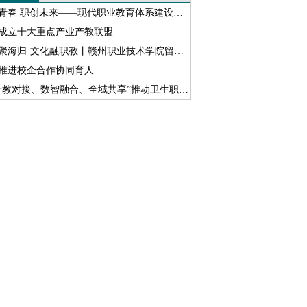
青春 职创未来——现代职业教育体系建设改革进行时
成立十大重点产业产教联盟
海归·文化融职教丨赣州职业技术学院留联会开展跨文化交流沙龙活动
推进校企合作协同育人
产教对接、数智融合、全域共享”推动卫生职教数字化转型