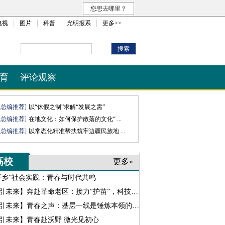
您想去哪里？
电视
图片
科普
光明报系
更多>>
育
评论观察
班总编推荐]
以“休假之制”求解“发展之需”
班总编推荐]
在地文化：如何保护散落的文化“ ...
班总编推荐]
以常态化精准帮扶筑牢边疆民族地 ...
高校
更多»
下乡”社会实践：青春与时代共鸣
引未来】奔赴革命老区：接力“护苗”，科技“助农”
引未来】青春之声：基层一线是锤炼本领的主场
引未来】青春赴沃野 微光见初心