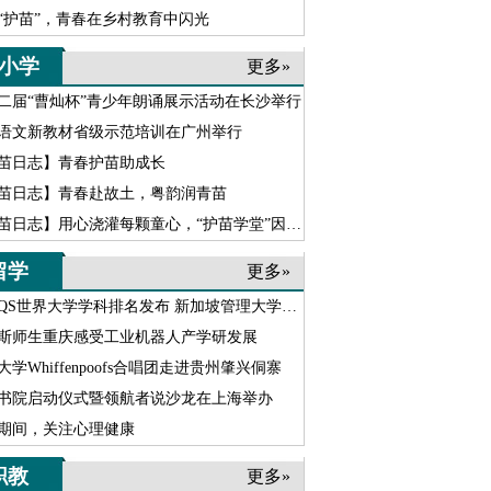
“护苗”，青春在乡村教育中闪光
小学
更多»
二届“曹灿杯”青少年朗诵展示活动在长沙举行
语文新教材省级示范培训在广州举行
苗日志】青春护苗助成长
苗日志】青春赴故土，粤韵润青苗
苗日志】用心浇灌每颗童心，“护苗学堂”因坚守愈发温暖
留学
更多»
6QS世界大学学科排名发布 新加坡管理大学实力强劲跃升
斯师生重庆感受工业机器人产学研发展
大学Whiffenpoofs合唱团走进贵州肇兴侗寨
书院启动仪式暨领航者说沙龙在上海举办
期间，关注心理健康
职教
更多»