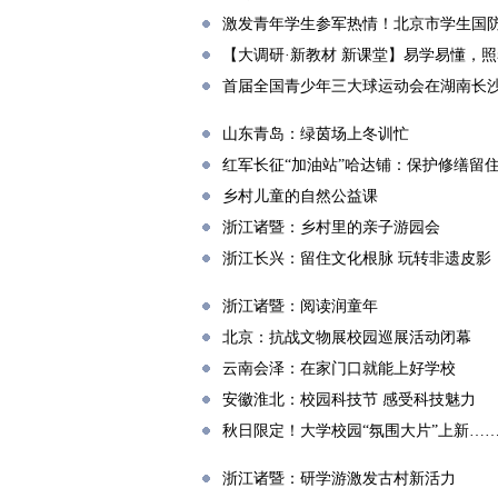
激发青年学生参军热情！北京市学生国
【大调研·新教材 新课堂】易学易懂，照
首届全国青少年三大球运动会在湖南长
山东青岛：绿茵场上冬训忙
红军长征“加油站”哈达铺：保护修缮留
乡村儿童的自然公益课
浙江诸暨：乡村里的亲子游园会
浙江长兴：留住文化根脉 玩转非遗皮影
浙江诸暨：阅读润童年
北京：抗战文物展校园巡展活动闭幕
云南会泽：在家门口就能上好学校
安徽淮北：校园科技节 感受科技魅力
秋日限定！大学校园“氛围大片”上新…
浙江诸暨：研学游激发古村新活力