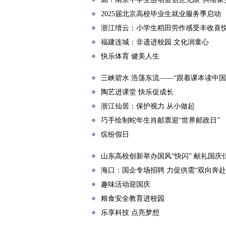
2025届北京高校毕业生就业服务季启动
浙江缙云：小学生稻田劳作感受丰收喜
福建连城：非遗进校园 文化润童心
快乐体育 健美人生
三峡碧水 浩荡东流——“跟着课本读中国
陶艺进课堂 快乐促成长
浙江仙居：保护视力 从小做起
巧手绘制蛇年生肖邮票迎“世界邮政日”
缤纷假日
山东高校创新举办国风“快闪” 献礼国庆
海口：国企专场招聘 力促供需“双向奔赴
趣味活动迎国庆
粮食安全教育进校园
乐享科技 点亮梦想