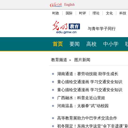
English
时政
国际
时评
理论
文化
科技
与青年学子同行
首页
要闻
高校
中小学
教育频道
»
图片新闻
湖南通道：赛劳动技能 助学生成长
童心描绘交通漫画 学习交通安全知识
童心描绘交通漫画 学习交通安全知识
广西融水：科普走近山里娃
河南温县：太极拳“武”动校园
高等教育展助力中巴学术交流合作
初冬限定！东南大学这堂“伞下非遗课”