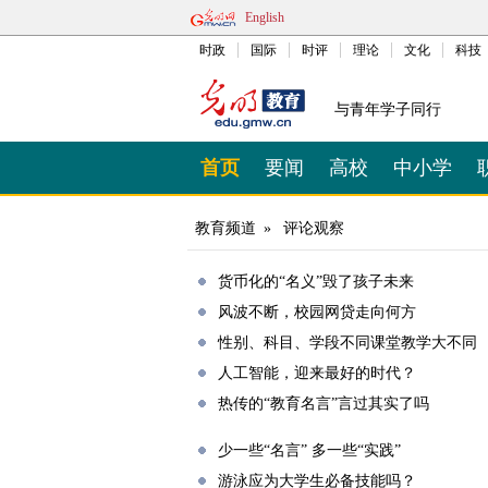
English
时政
国际
时评
理论
文化
科技
与青年学子同行
首页
要闻
高校
中小学
教育频道
»
评论观察
货币化的“名义”毁了孩子未来
风波不断，校园网贷走向何方
性别、科目、学段不同课堂教学大不同
人工智能，迎来最好的时代？
热传的“教育名言”言过其实了吗
少一些“名言” 多一些“实践”
游泳应为大学生必备技能吗？