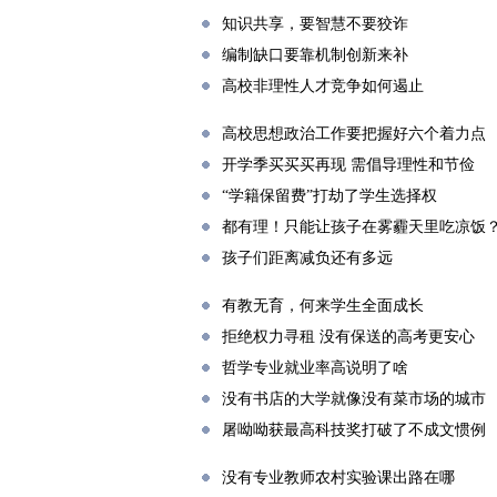
知识共享，要智慧不要狡诈
编制缺口要靠机制创新来补
高校非理性人才竞争如何遏止
高校思想政治工作要把握好六个着力点
开学季买买买再现 需倡导理性和节俭
“学籍保留费”打劫了学生选择权
都有理！只能让孩子在雾霾天里吃凉饭
孩子们距离减负还有多远
有教无育，何来学生全面成长
拒绝权力寻租 没有保送的高考更安心
哲学专业就业率高说明了啥
没有书店的大学就像没有菜市场的城市
屠呦呦获最高科技奖打破了不成文惯例
没有专业教师农村实验课出路在哪