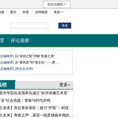
您想去哪里？
电视
图片
科普
光明报系
更多>>
育
评论观察
班总编推荐]
以“休假之制”求解“发展之需”
班总编推荐]
从“看风景”到“读文化”——透 ...
班总编推荐]
[民生总关情]
高校
更多»
美术学院在全国率先成立“科学传播艺术系”
下乡”社会实践：青春与时代共鸣
引未来】奔赴革命老区：接力“护苗”，科技“助农”
引未来】青春之声：基层一线是锤炼本领的主场