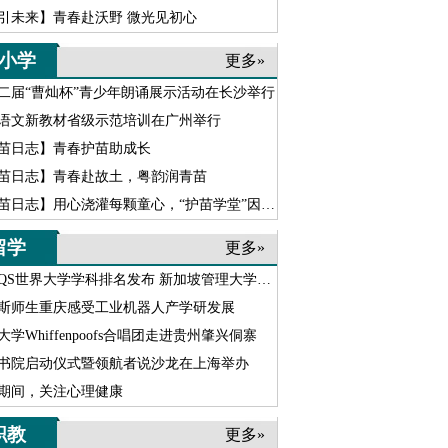
引未来】青春赴沃野 微光见初心
小学
更多»
二届“曹灿杯”青少年朗诵展示活动在长沙举行
语文新教材省级示范培训在广州举行
苗日志】青春护苗助成长
苗日志】青春赴故土，粤韵润青苗
苗日志】用心浇灌每颗童心，“护苗学堂”因坚守愈发温暖
留学
更多»
6QS世界大学学科排名发布 新加坡管理大学实力强劲跃升
斯师生重庆感受工业机器人产学研发展
大学Whiffenpoofs合唱团走进贵州肇兴侗寨
书院启动仪式暨领航者说沙龙在上海举办
期间，关注心理健康
职教
更多»