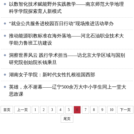
以数智化技术赋能野外实践教学——南京师范大学地理
科学学院探索育人新模式
“就业公共服务进校园百日行动”现场推进活动举办
推动能源职教标准在海外落地——河北石油职业技术大
学助力鲁班工坊建设
洞察世界风云 践行学术担当——访北京大学区域与国别
研究院创始院长钱乘旦
湖南女子学院：新时代女性扎根祖国西部
英雄，永不谢幕——辽宁500余万大中小学生同上一堂大
思政课
首页
上一页
1
2
3
4
5
6
7
8
9
10
下一页
尾页