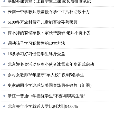
寒假补课调查：上百学生上课 家长后排做笔记
云南一中学教师涉嫌侵吞学生生活补助数十万
6100多万农村留守儿童能否被妥善照顾
停不掉的有偿家教：家长帮攒班 老师不觉不妥
调动孩子学习积极性的10大方法
16条学习好习惯使学生终身受益
北京迎冬奥活动冬奥小使者冰雪嘉年华正式启动
乡村女教师26年坚守“单人校” 仅剩5名学生
史家胡同小学冰球队美国赛场勇夺银牌（组图）
浙江一普通中学提醒学生“不要与职高生混”
北京去年小学就近入学比例达到94.06%