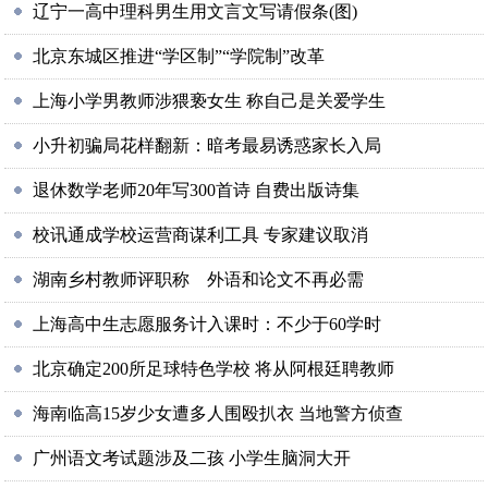
辽宁一高中理科男生用文言文写请假条(图)
北京东城区推进“学区制”“学院制”改革
上海小学男教师涉猥亵女生 称自己是关爱学生
小升初骗局花样翻新：暗考最易诱惑家长入局
退休数学老师20年写300首诗 自费出版诗集
校讯通成学校运营商谋利工具 专家建议取消
湖南乡村教师评职称 外语和论文不再必需
上海高中生志愿服务计入课时：不少于60学时
北京确定200所足球特色学校 将从阿根廷聘教师
海南临高15岁少女遭多人围殴扒衣 当地警方侦查
广州语文考试题涉及二孩 小学生脑洞大开