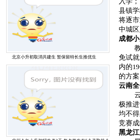
入学；
县镇学
将逐市
中城区
成都小
免试就
北京小升初取消共建生 暂保留特长生推优生
内的1
的方案
云南全
极推进
均不得
竞赛成
黑龙江