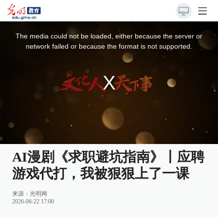
This
is
a
The media could not be loaded, either because the server or
modal
window.
network failed or because the format is not supported.
AI漫剧《求职避坑指南》丨应聘
游戏代打，我被狠狠上了一课
来源：
光明网
2026-06-22 17:00