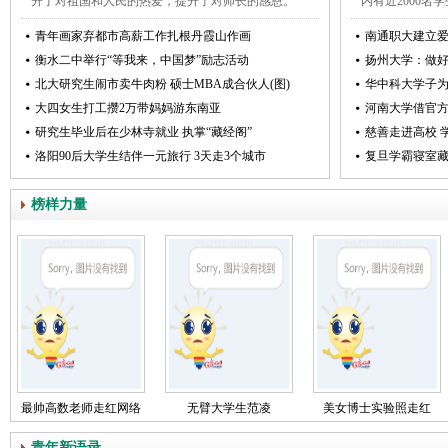
升了对祖国和人民的热爱，提升了对师长的感恩。
内有近2000名
青年画家弃都市高薪工作扎根丹霞山作画
南通职大建立
衡水二中举行“等我来，中国梦”励志活动
扬州大学：做
北大研究生闹市卖牛肉粉 硕士MBA成合伙人(图)
华中科大学子为
大四女生打工攒2万带妈妈游东南亚
河南大学借官
研究生毕业后在少林寺就业 执掌“藏经阁”
慈善走进高校 
洛阳90后大学生结伴一元旅行 3天走3个城市
复旦学霸寝室藏
榜样力量
最帅高数老师走红网络
无臂大学生范凌
美女博士实验照走红
青年新语录