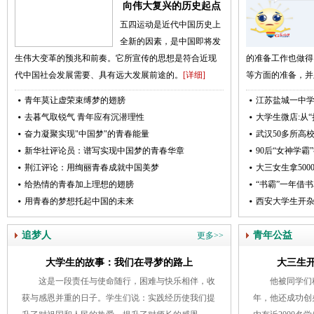
向伟大复兴的历史起点
五四运动是近代中国历史上
全新的因素，是中国即将发
生伟大变革的预兆和前奏。它所宣传的思想是符合近现
的准备工作也做得
代中国社会发展需要、具有远大发展前途的。
[详细]
等方面的准备，并
青年莫让虚荣束缚梦的翅膀
江苏盐城一中学
去暮气取锐气 青年应有沉潜理性
大学生微店:从
奋力凝聚实现"中国梦"的青春能量
武汉50多所高
新华社评论员：谱写实现中国梦的青春华章
90后“女神学
荆江评论：用绚丽青春成就中国美梦
大三女生拿50
给热情的青春加上理想的翅膀
“书霸”一年借书
用青春的梦想托起中国的未来
西安大学生开杂
追梦人
青年公益
更多>>
大学生的故事：我们在寻梦的路上
大三生开
这是一段责任与使命随行，困难与快乐相伴，收
他被同学们
获与感恩并重的日子。学生们说：实践经历使我们提
年，他还成功创