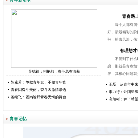
青春遇
每个人都有属
好、最最精彩的阶
翔，搏击风浪，像
有理想才
不管到了什么
惑，那就是青春如
吴德祖：别抱怨，奋斗总有收获
界，其核心问题就
陈素芳：争做青年友，不做青年官
王磊：从青年中
青春因奋斗美丽，奋斗因激情豪迈
李力行：让团组
姜继飞：团岗诠释青春无悔的舞台
高旭彬：种下希
青春记忆