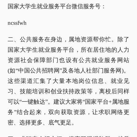
国家大学生就业服务平台微信服务号：
ncssfwh
二、公共服务在身边，属地资源帮你忙。除了
国家大学生就业服务平台，所在居住地的人力
资源社会保障部门也设有公共就业服务网站
(如“中国公共招聘网”及各地人社部门服务网)。
这些渠道汇集了大量本地岗位信息、就业见
习、技能培训和创业扶持政策等，离校后同样
可以“一键触达”。建议大家将“国家平台+属地服
务”结合起来，双向获取资源，让求职网络更
密、选择更多、底气更足。