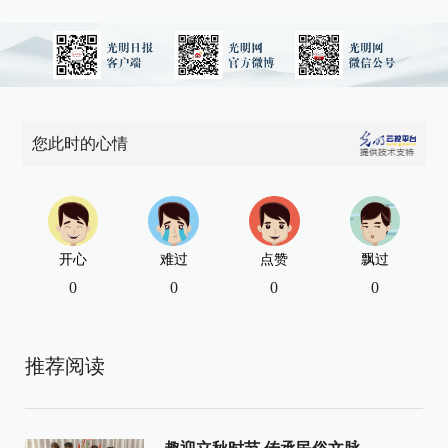
您此时的心情
开心
难过
点赞
飘过
0
0
0
0
推荐阅读