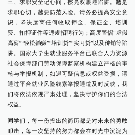
三、求职安全记心间，擦亮双眼避陷阱。越是
求职心切，越要防范风险。请务必提高安全意
识，坚决远离任何收取押金、保证金、培训
费、扣押证件等违规招聘行为；高度警惕“虚假
高薪”“轻松躺赚”“培训贷”“实习贷”以及传销等陷
阱。国家大学生就业服务平台已联合人力资源
社会保障部门劳动保障监察机构建立严格的审
核与举报机制，如遇可疑信息或权益受损，请
通过平台就业风险线索举报通道及时反映，我
们将依法依规严肃处理，坚决守护你们的合法
权益。
同学们，每一份投出的简历都是对未来的勇敢
叩击，每一次坚持的努力都会在时光中沉淀为