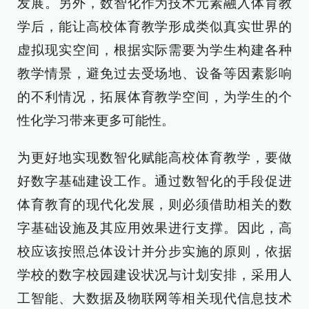
发展。另外，数智化作为技术元素融入体育教
学后，能让高校体育教学形成类似真实世界的
虚拟现实空间，根据实际需要为学生构建各种
教学情景，避免过去受场地、设备等因素影响
的不利情况，拓展体育教学空间，为学生的个
性化学习带来更多可能性。
为更好地实现数智化赋能高校体育教学，要做
好数字基础建设工作。通过数智化的手段促进
体育教育的现代化发展，则必须借助相关的数
字基础设施及其应用效果进行支撑。因此，高
校应该按照总体设计并分步实施的原则，依据
学校的数字校园建设状况与计划安排，采用人
工智能、大数据及物联网等相关现代信息技术