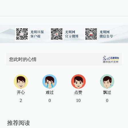
您此时的心情
开心
难过
点赞
飘过
2
0
10
0
推荐阅读