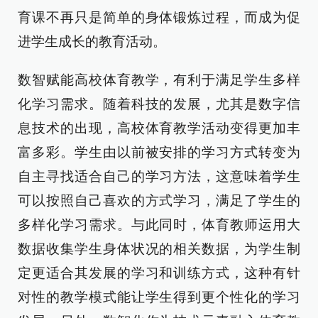
育课不再只是简单的身体锻炼过程，而成为促
进学生成长的教育活动。
数智赋能高校体育教学，有利于满足学生多样
化学习需求。随着科技的发展，尤其是数字信
息技术的出现，高校体育教学活动变得更加丰
富多彩。学生由以前被安排的学习方式转变为
自主寻找适合自己的学习方法，这意味着学生
可以按照自己喜欢的方式学习，满足了学生的
多样化学习需求。与此同时，体育教师运用大
数据收集学生身体状况的相关数据，为学生制
定更适合其发展的学习和训练方式，这种有针
对性的教学模式能让学生得到更个性化的学习