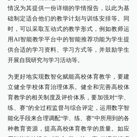
情况为其提供一份详细的学情报告，以此为基
础制定适合他们的教学计划与训练安排等。同
时，可以采取互动式的教学形式，例如教师运
用AI智能教学平台中的智能推荐功能为学生提
供合适的学习资料、学习方式等，并鼓励学生
开展自我研究与学习活动等。
为更好地实现数智化赋能高校体育教学，要建
立健全学校体育治理体系。健全和完善高校体
育教学的相关制度及评价体系，要加强对“学、
练、赛”的全过程监督与综合评定，运用数字智
能化手段来合理调配“学、练、赛”中所用到的各
种教育资源，提高高校体育教学的质量。如应