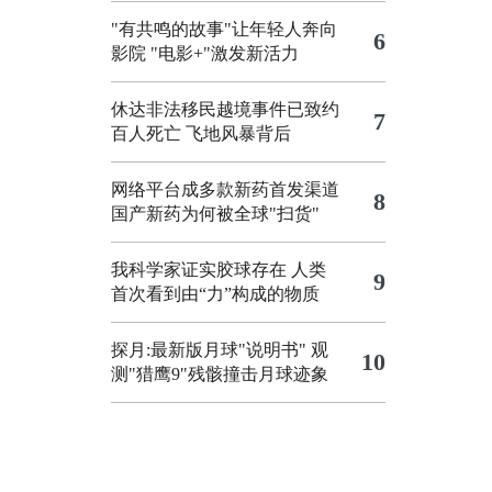
"有共鸣的故事"让年轻人奔向
6
影院
"电影+"激发新活力
休达非法移民越境事件已致约
7
百人死亡
飞地风暴背后
网络平台成多款新药首发渠道
8
国产新药为何被全球"扫货"
我科学家证实胶球存在 人类
9
首次看到由“力”构成的物质
探月:最新版月球"说明书"
观
10
测"猎鹰9"残骸撞击月球迹象