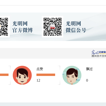
点赞
飘过
12
0