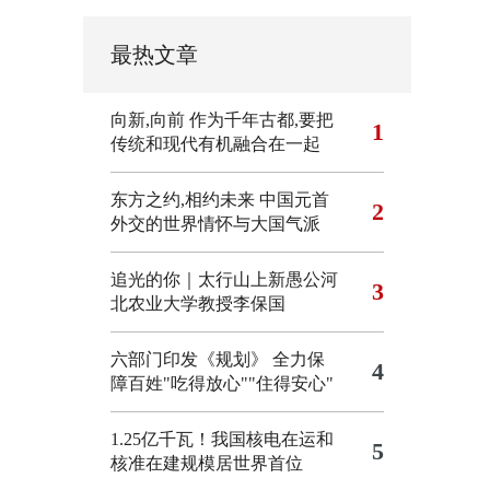
最热文章
向新,向前
作为千年古都,要把
1
传统和现代有机融合在一起
东方之约,相约未来 中国元首
2
外交的世界情怀与大国气派
追光的你｜太行山上新愚公河
3
北农业大学教授李保国
六部门印发《规划》 全力保
4
障百姓"吃得放心""住得安心"
1.25亿千瓦！我国核电在运和
5
核准在建规模居世界首位