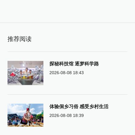
推荐阅读
探秘科技馆 逐梦科学路
2026-08-08 18:43
体验侗乡习俗 感受乡村生活
2026-08-08 18:39