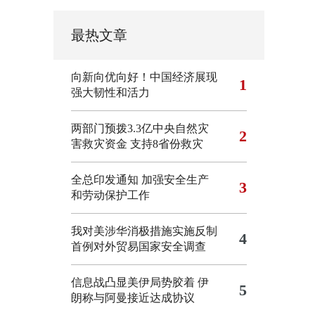
最热文章
向新向优向好！中国经济展现
1
强大韧性和活力
两部门预拨3.3亿中央自然灾
2
害救灾资金 支持8省份救灾
全总印发通知 加强安全生产
3
和劳动保护工作
我对美涉华消极措施实施反制
4
首例对外贸易国家安全调查
信息战凸显美伊局势胶着
伊
5
朗称与阿曼接近达成协议