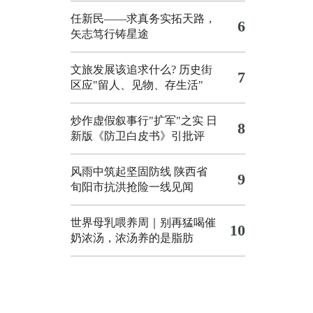
任新民——求真务实拓天路，
6
矢志笃行铸星途
文旅发展该追求什么?
历史街
7
区应"留人、见物、存生活"
炒作虚假叙事行"扩军"之实
日
8
新版《防卫白皮书》引批评
风雨中筑起坚固防线 陕西省
9
旬阳市抗洪抢险一线见闻
世界母乳喂养周｜别再猛喝催
10
奶浓汤，浓汤养的是脂肪