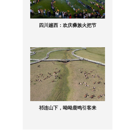
四川越西：欢庆彝族火把节
祁连山下，呦呦鹿鸣引客来