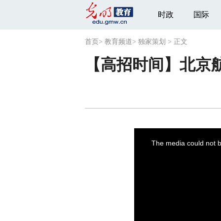
时政
国际
首页
>
教育频道
>
独家策划
>
正文
【高招时间】北京
This
is
a
The media could not be
modal
window.