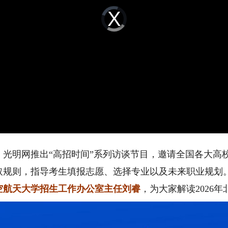
Video
Player
is
loading.
考，光明网推出“高招时间”系列访谈节目，邀请全国各大
取规则，指导考生填报志愿、选择专业以及未来职业规划
空航天大学招生工作办公室主任刘睿
，为大家解读2026