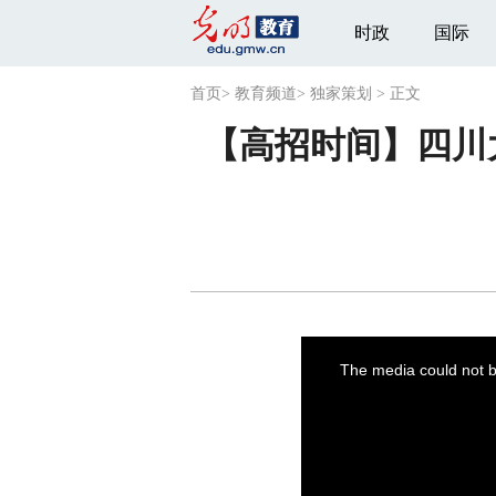
时政
国际
首页
>
教育频道
>
独家策划
>
正文
【高招时间】四川
This
is
a
The media could not be
modal
window.