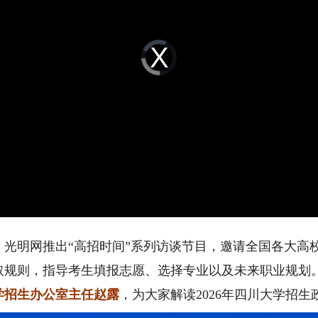
Video
Player
is
loading.
，光明网推出“高招时间”系列访谈节目，邀请全国各大高
取规则，指导考生填报志愿、选择专业以及未来职业规划
学招生办公室主任赵露
，为大家解读2026年四川大学招生