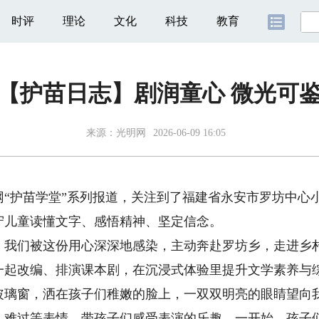
时评
理论
文化
科技
教育
【护苗日志】剧润童心 微光可
来源：
光明网
2026-06-09 16:05
护苗学堂”系列报道，关注到了福建省永安市罗坊中心
守儿童读懂文字、感悟精神、坚定信念。
们被这份用心深深地感染，主动奔赴罗坊乡，走进乡村
一起改编、排演课本剧，在沉浸式体验里提升文学素养与
窗，洒在孩子们稚嫩的脸上，一双双明亮的眼睛望向我
、难过等表情，带孩子们感受表演的乐趣。一开始，孩子