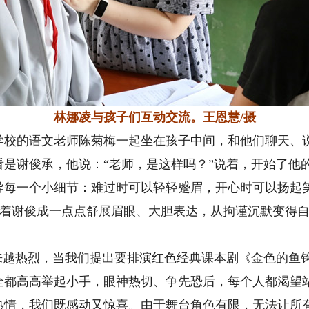
林娜凌与孩子们互动交流。王恩慧/摄
的语文老师陈菊梅一起坐在孩子中间，和他们聊天、说
是谢俊承，他说：“老师，是这样吗？”说着，开始了他
一个小细节：难过时可以轻轻蹙眉，开心时可以扬起笑
 看着谢俊成一点点舒展眉眼、大胆表达，从拘谨沉默变得
越热烈，当我们提出要排演红色经典课本剧《金色的鱼
全都高高举起小手，眼神热切、争先恐后，每个人都渴望
热情，我们既感动又惊喜。由于舞台角色有限，无法让所