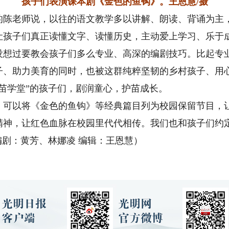
孩子们表演课本剧《金色的鱼钩》。王恩慧/摄
老师说，以往的语文教学多以讲解、朗读、背诵为主，
让孩子们真正读懂文字、读懂历史，主动爱上学习、乐于
过要教会孩子们多么专业、高深的编剧技巧。比起专业
子、助力美育的同时，也被这群纯粹坚韧的乡村孩子、用
苗学堂”的孩子们，剧润童心，护苗成长。
以将《金色的鱼钩》等经典篇目列为校园保留节目，让
精神，让红色血脉在校园里代代相传。我们也和孩子们约
编剧：黄芳、林娜凌 编辑：王恩慧）