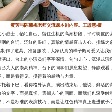
黄芳与陈菊梅老师交流课本剧内容。王恩慧/摄
战士，牺牲自己、留住生机的高潮桥段，平时调皮的谢
哽咽的台词、泛红的眼眶，真挚的情感直击人心。排练之
起制作了道具、准备服装，大家认真的样子既可爱又让我
出。台上的小演员们字字深情、句句走心，沉浸式演绎
舍己为人的崇高精神。台下的同学们屏息凝望、静静观看
字，而是看得见、摸得着的感动与力量。
着下巴，看得格外认真。演出结束后，他说，鲜活的课
象的文字，而是真切、震撼人心的画面。而我们也深受触
果，不是标准的表演技巧，而是让红色精神真正走进孩子