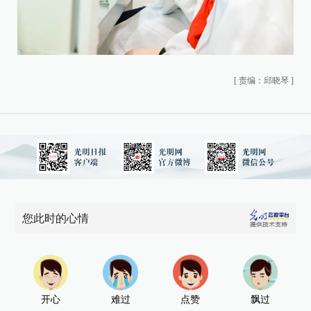
[
责编：邱晓琴
]
您此时的心情
开心
难过
点赞
飘过