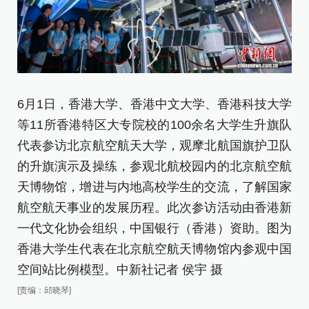
6月1日，香港大学、香港中文大学、香港科技大学
6
等11所香港特区大专院校的100余名大学生升旗队
等
代表参访北京航空航天大学，观摩北航国旗护卫队
代
的升旗演示及操练，参观北航校园内的北京航空航
的
天博物馆，增进与内地高校学生的交流，了解国家
天
航空航天事业的发展历程。此次参访活动由香港新
航
一代文化协会组织，中国银行（香港）资助。图为
一
香港大学生代表在北京航空航天博物馆内参观中国
香
空间站比例模型。中新社记者 侯宇 摄
航
[责编：邱晓琴]
侯