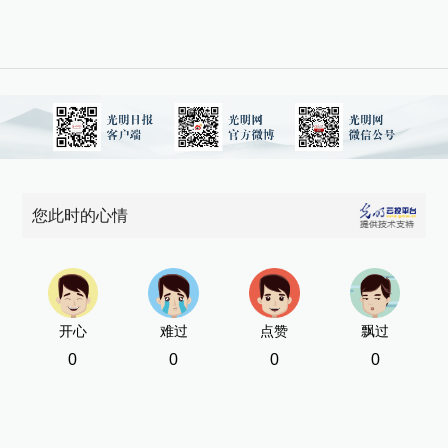
[责
您此时的心情
开心
难过
点赞
飘过
0
0
0
0