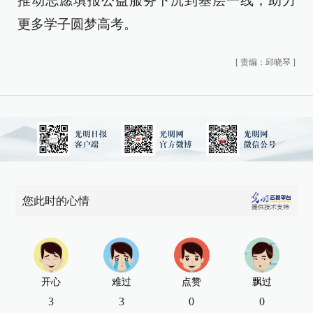
推动志愿填报公益服务下沉到基层一线，助力
更多学子圆梦高考。
[
责编：邱晓琴
]
您此时的心情
开心
难过
点赞
飘过
3
3
0
0