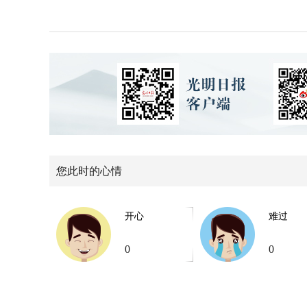
您此时的心情
开心
难过
0
0