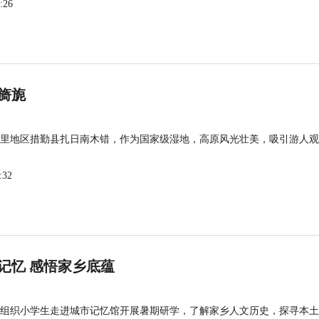
:26
旖旎
里地区措勤县扎日南木错，作为国家级湿地，高原风光壮美，吸引游人观
:32
记忆 感悟家乡底蕴
组织小学生走进城市记忆馆开展暑期研学，了解家乡人文历史，探寻本土