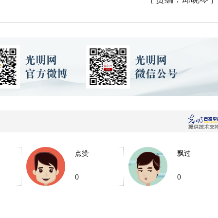
点赞
飘过
0
0