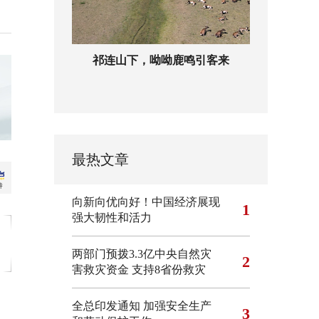
祁连山下，呦呦鹿鸣引客来
最热文章
向新向优向好！中国经济展现
1
强大韧性和活力
两部门预拨3.3亿中央自然灾
2
害救灾资金 支持8省份救灾
全总印发通知 加强安全生产
3