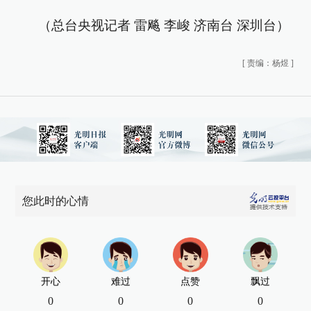
（总台央视记者 雷飚 李峻 济南台 深圳台）
[
责编：杨煜
]
您此时的心情
开心
难过
点赞
飘过
0
0
0
0