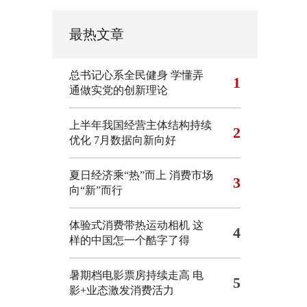
最热文章
总书记心系全民健身
学懂弄
1
通做实党的创新理论
上半年我国经营主体结构持续
2
优化
7月数据向新向好
夏日经济乘“热”而上 消费市场
3
向“新”而行
体验式消费带热运动相机
这
4
样的中国怎一个酷字了得
暑期档电影票房持续走高 电
5
影+业态激发消费活力