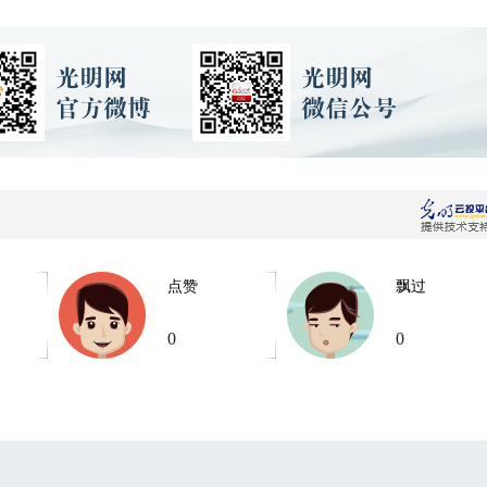
点赞
飘过
0
0