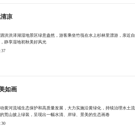
觅清凉
泗洪洪泽湖湿地景区绿意盎然，游客乘坐竹筏在水上杉林里漂游，亲近自
，静享湿地初秋美好风光
:37
美如画
动黄河流域生态保护和高质量发展，大力实施沿黄绿化，持续治理水土流
的荒山披上绿装，呈现出一幅水清、岸绿、景美的生态画卷
:30