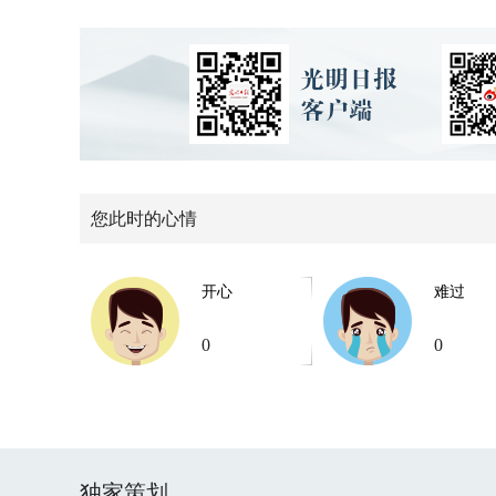
您此时的心情
开心
难过
0
0
独家策划