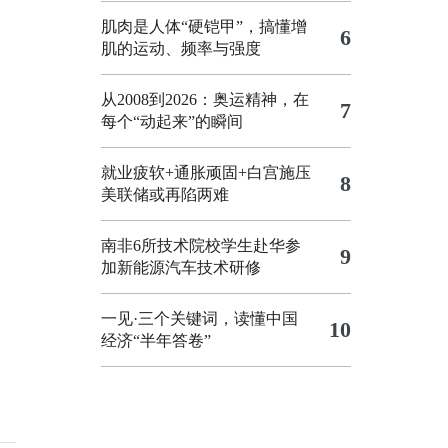
肌肉是人体“硬铠甲”，搞懂增
6
肌的运动、频率与强度
从2008到2026：奥运精神，在
7
每个“动起来”的瞬间
就业疲软+通胀顽固+白宫施压
8
美联储或再陷两难
南非6所技术院校学生赴华参
9
加新能源汽车技术研修
一见·三个关键词，读懂中国
10
经济“半年答卷”