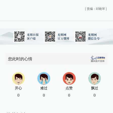
[
责编：邱晓琴
]
您此时的心情
开心
难过
点赞
飘过
0
0
0
0