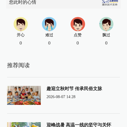
您此时的心情
开心
难过
点赞
飘过
0
0
0
0
推荐阅读
趣迎立秋时节 传承民俗文脉
2026-08-07 14:28
迎峰战暑 高温一线的坚守与关怀