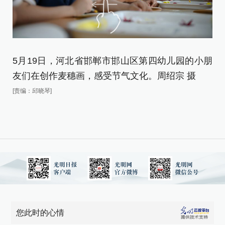
5月19日，河北省邯郸市邯山区第四幼儿园的小朋
5
友们在创作麦穗画，感受节气文化。周绍宗 摄
在
[责编：邱晓琴]
[责
您此时的心情