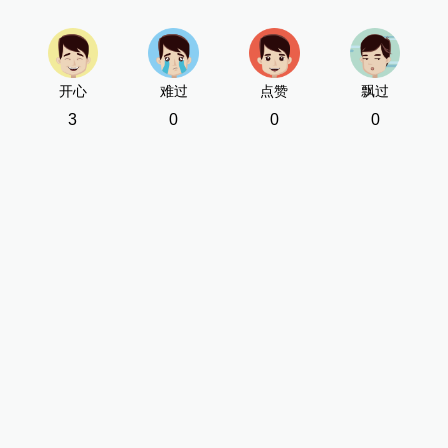
开心
难过
点赞
飘过
3
0
0
0