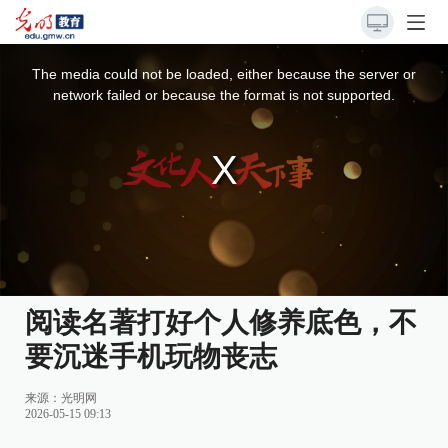
This
is
a
The media could not be loaded, either because the server or
modal
window.
network failed or because the format is not supported.
阅读名著打好个人修养底色，不
要沉迷手机玩物丧志
来源：
光明网
2026-05-15 09:13