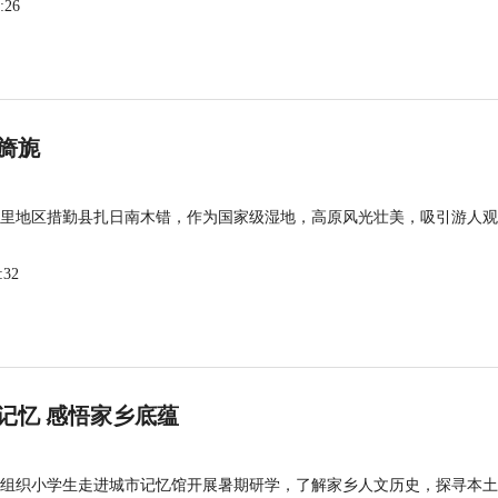
:26
旖旎
里地区措勤县扎日南木错，作为国家级湿地，高原风光壮美，吸引游人观
:32
记忆 感悟家乡底蕴
组织小学生走进城市记忆馆开展暑期研学，了解家乡人文历史，探寻本土