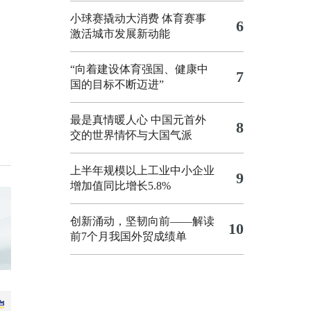
小球赛撬动大消费 体育赛事
6
激活城市发展新动能
“向着建设体育强国、健康中
7
国的目标不断迈进”
最是真情暖人心 中国元首外
8
交的世界情怀与大国气派
上半年规模以上工业中小企业
9
增加值同比增长5.8%
创新涌动，坚韧向前——解读
10
前7个月我国外贸成绩单