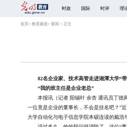
时政
国际
时评
理
首页
>
教育频道
>
要闻
>
正文
82名企业家、技术高管走进湘潭大学“带
“我的班主任是企业老总”
本报讯（记者 阳锡叶 余杏 通讯员丁德
一位竟是企业的董事长，不会是挂名吧？”近
大学自动化与电子信息学院本硕连读的戴浩华
没过多久，他的疑问就消除了，这位“董事