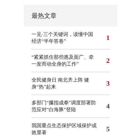
最热文章
一见·三个关键词，读懂中国
1
经济“半年答卷”
“紧紧抓住那些惠及面广、牵
2
一发而动全身的工作”
全民健身日 南北齐上阵 健
3
身“热”起来
多部门“攥指成拳”调度部署防
4
范应对“白海豚”登陆
我国重点生态保护区域保护成
5
效显著