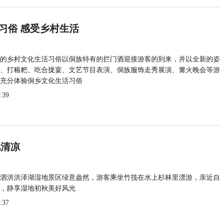
习俗 感受乡村生活
的乡村文化生活习俗以侗族特有的拦门酒迎接游客的到来，并以全新的姿
、打糍粑、吃合拢宴、文艺节目表演、侗族服饰走秀展演、篝火晚会等游
充分体验侗乡文化生活习俗
:39
觅清凉
泗洪洪泽湖湿地景区绿意盎然，游客乘坐竹筏在水上杉林里漂游，亲近自
，静享湿地初秋美好风光
:37