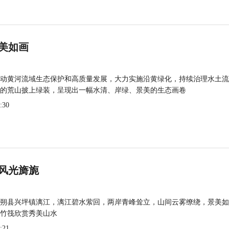
美如画
动黄河流域生态保护和高质量发展，大力实施沿黄绿化，持续治理水土流
的荒山披上绿装，呈现出一幅水清、岸绿、景美的生态画卷
:30
风光旖旎
朔县兴坪镇漓江，漓江碧水萦回，两岸青峰耸立，山间云雾缭绕，景美如
竹筏欣赏秀美山水
:21