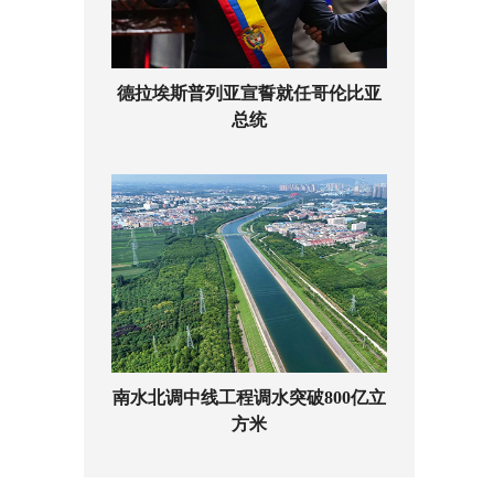
德拉埃斯普列亚宣誓就任哥伦比亚
总统
南水北调中线工程调水突破800亿立
方米