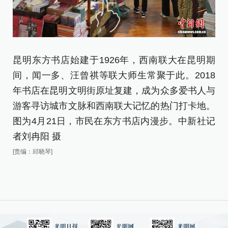
昆明东方书店始建于1926年，西南联大在昆明期
图
间，闻一多、汪曾祺等联大师生常聚于此。2018
社
年书店在昆明文明街原址复建，成为众多爱书人与
[责
游客寻访城市文脉和西南联大记忆的热门打卡地。
图为4月21日，市民在东方书店内漫步。中新社记
者刘冉阳 摄
[责编：邱晓琴]