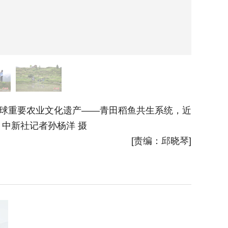
球重要农业文化遗产——青田稻鱼共生系统，近
4月1
中新社记者孙杨洋 摄
距离感受
[责编：邱晓琴]