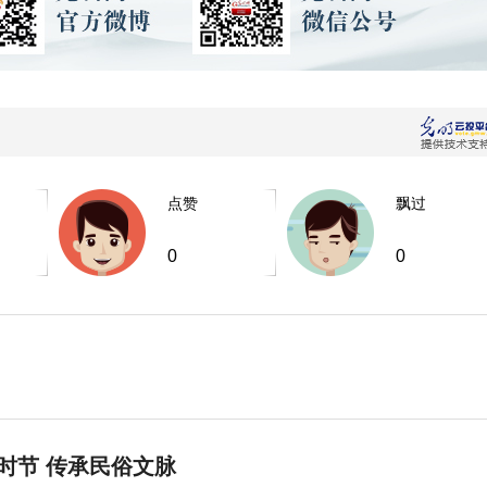
点赞
飘过
0
0
时节 传承民俗文脉