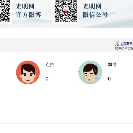
点赞
飘过
0
0