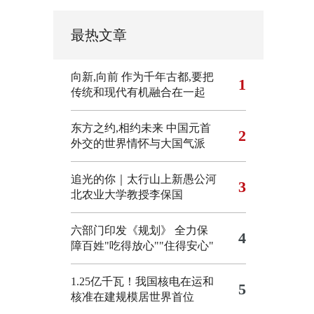
最热文章
向新,向前
作为千年古都,要把
1
传统和现代有机融合在一起
东方之约,相约未来 中国元首
2
外交的世界情怀与大国气派
追光的你｜太行山上新愚公河
3
北农业大学教授李保国
六部门印发《规划》 全力保
4
障百姓"吃得放心""住得安心"
1.25亿千瓦！我国核电在运和
5
核准在建规模居世界首位