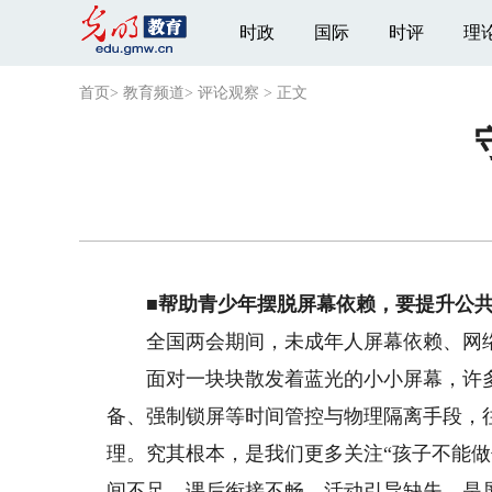
时政
国际
时评
理
首页
>
教育频道
>
评论观察
>
正文
■帮助青少年摆脱屏幕依赖，要提升公
全国两会期间，未成年人屏幕依赖、网络
面对一块块散发着蓝光的小小屏幕，许多
备、强制锁屏等时间管控与物理隔离手段，
理。究其根本，是我们更多关注“孩子不能做
间不足、课后衔接不畅、活动引导缺失，是