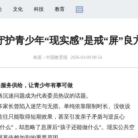
论
文化
科技
教育
守护青少年“现实感”是戒“屏”良
来源：
中国教育报
2026-03-09 09:54
共服务供给，让青少年有事可做
沉迷问题成为代表委员热议的话题。
家长曾陷入迷茫与无措。单纯依靠限制时长、没收设
往往只能取得短期效果，甚至引发亲子矛盾与逆反心
什么”，却忽略了息屏后“孩子还能做什么”。现实公共空
屏幕依赖加剧的重要原因。