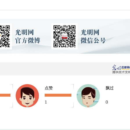
点赞
飘过
1
0