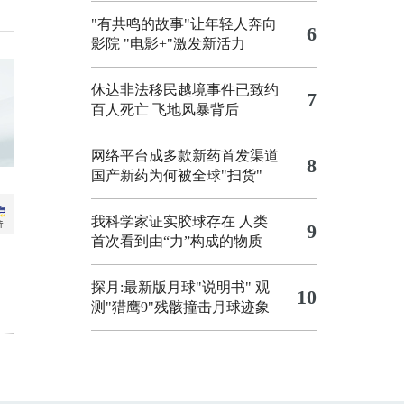
"有共鸣的故事"让年轻人奔向
6
影院
"电影+"激发新活力
休达非法移民越境事件已致约
7
百人死亡
飞地风暴背后
网络平台成多款新药首发渠道
8
国产新药为何被全球"扫货"
我科学家证实胶球存在 人类
9
首次看到由“力”构成的物质
探月:最新版月球"说明书"
观
10
测"猎鹰9"残骸撞击月球迹象