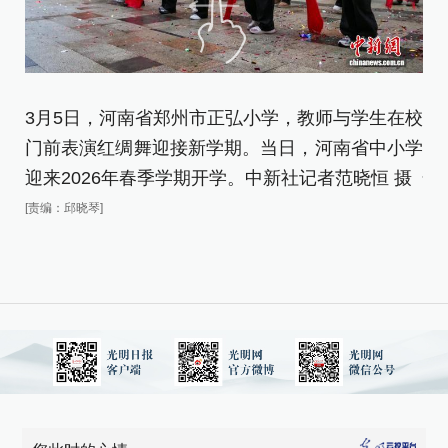
3月5日，河南省郑州市正弘小学，教师与学生在校
3
门前表演红绸舞迎接新学期。当日，河南省中小学
手
迎来2026年春季学期开学。中新社记者范晓恒 摄
恒
[责编：邱晓琴]
[责