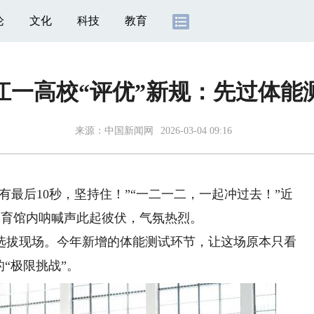
论
文化
科技
教育
江一高校“评优”新规：先过体能
来源：
中国新闻网
2026-03-04 09:16
有最后10秒，坚持住！”“一二一二，一起冲过去！”近
区体育馆内呐喊声此起彼伏，气氛热烈。
选拔现场。今年新增的体能测试环节，让这场原本只看
“极限挑战”。