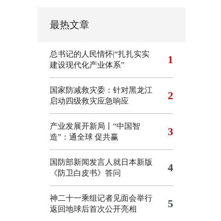
最热文章
总书记的人民情怀|“扎扎实实
1
建设现代化产业体系”
国家防减救灾委：针对黑龙江
2
启动四级救灾应急响应
产业发展开新局丨“中国智
3
造”：通全球 促共赢
国防部新闻发言人就日本新版
4
《防卫白皮书》答问
神二十一乘组记者见面会举行
5
返回地球后首次公开亮相