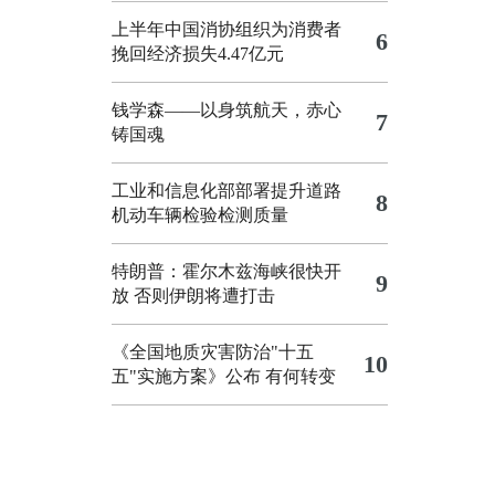
上半年中国消协组织为消费者
6
挽回经济损失4.47亿元
钱学森——以身筑航天，赤心
7
铸国魂
工业和信息化部部署提升道路
8
机动车辆检验检测质量
特朗普：霍尔木兹海峡很快开
9
放 否则伊朗将遭打击
《全国地质灾害防治"十五
10
五"实施方案》公布 有何转变