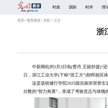
时政
国际
时评
理
首页
>
教育频道
>
高校
>
正文
浙
中新网杭州3月3日电(曹丹 王丽舒捷)“还
日，浙江工业大学(下称“浙工大”)朝晖校
这是该校健行学院2025级实验班荣誉生
分数的“智力角逐”，变成了考验意志与体魄的