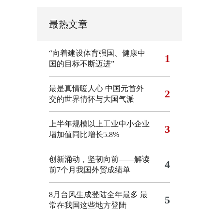
最热文章
“向着建设体育强国、健康中
1
国的目标不断迈进”
最是真情暖人心 中国元首外
2
交的世界情怀与大国气派
上半年规模以上工业中小企业
3
增加值同比增长5.8%
创新涌动，坚韧向前——解读
4
前7个月我国外贸成绩单
8月台风生成登陆全年最多 最
5
常在我国这些地方登陆