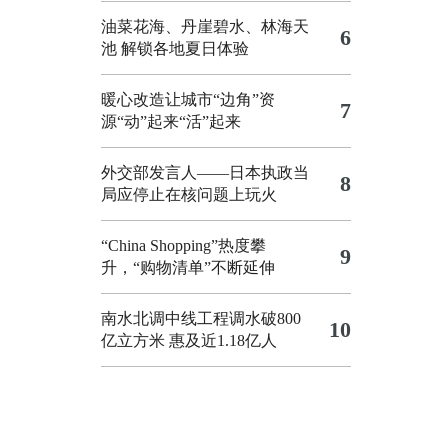
油菜花海、丹崖碧水、林海天
6
池 解锁各地夏日体验
暖心改造让城市“边角”资
7
源“动”起来“活”起来
外交部发言人——日本执政当
8
局应停止在核问题上玩火
“China Shopping”热度攀
9
升，“购物清单”不断延伸
南水北调中线工程调水破800
10
亿立方米 惠及近1.18亿人