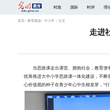
时政
国际
时评
理
首页
>
教育频道
>
中小学
>
正文
走进
当思政课走出课堂、拥抱社会，教育便有
统筹推进大中小学思政课一体化建设，不断
心价值观的种子在青少年心中生根发芽，“行