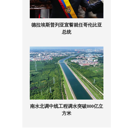
德拉埃斯普列亚宣誓就任哥伦比亚
总统
南水北调中线工程调水突破800亿立
方米