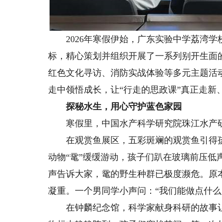
2026年寒假伊始，广东实验中学荔湾学
标，精心策划并组织开展了一系列别开生面
红色文化寻访、消防实战体验等多元主题活
走中领悟成长，让“行走的思政课”真正走新
探秘水生，用心守护蓝色家园
寒假里，中国水产科学研究院珠江水产研
在观赏鱼展区，五彩斑斓的观赏鱼引得孩子
动物“鼋”缓缓游动，孩子们趴在玻璃前压低
声告诉大家，鼋的野生种群已极度濒危。原
凝重。一个男同学小声问：“我们能做点什么
在钟麟纪念馆，科学家献身科研的故事让