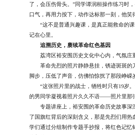
了，会压伤骨头。”同学谭润桓操作练习时
口气，再用力按下，动作达标那一刻，他笑
“这不是普通兴趣课，是真正能救命的课！
记在心里。
追溯历史，赓续革命红色基因
荔湾区裕安围历史文化中心内，气氛庄
革命先烈的照片静静悬挂，锈迹斑斑的刀
脚步，压低了声音，仿佛怕惊扰了那段峥嵘
“这张照片里的战士，牺牲时只有19岁。
的男同学凝视着照片久久不语——照片里那
专题讲座上，裕安围的革命历史故事深深
了国旗红背后的深刻含义，那是先烈们用热
学们通过分组制作专题手抄报，将红色记忆