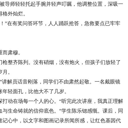
，被导师轻轻托起手腕并轻声叮嘱，他调整位置，深吸一
得格外灿烂。
”在有奖问答环节，人人踊跃抢答，急救要点已牢牢
重而肃穆。
枪整齐陈列。没有硝烟，没有炮火，但孩子们放轻了
岁月。
”讲解员话音刚落，同学们不由肃然起敬。一名戴眼镜
张年轻面孔，比他大不了几岁。
打动在场每一个人的心。“听完此次讲座，我真正理解
血与生命铸就的信仰底色。”学生陈乐锶感慨。课后，同
铭记心中，以文字和图画记录所闻所感，让红色基因代