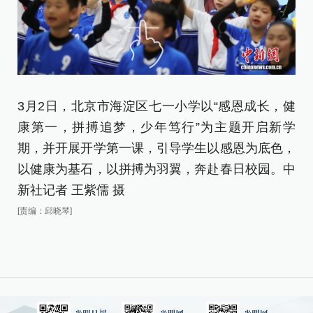
3月2日，北京市海淀区七一小学以“感恩成长，健
3
康第一，拼搏追梦，少年笃行”为主题开启新学
康
期，并开展开学第一课，引导学生以感恩为底色，
期
以健康为基石，以拼搏为羽翼，奔赴春日校园。中
以
新社记者 王紫儒 摄
新
[责编：邱晓琴]
[责