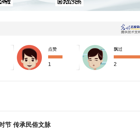
点赞
飘过
1
2
时节 传承民俗文脉