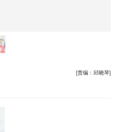
老师在整
[责编：邱晓琴]