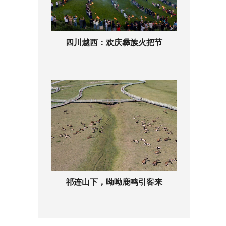
四川越西：欢庆彝族火把节
祁连山下，呦呦鹿鸣引客来