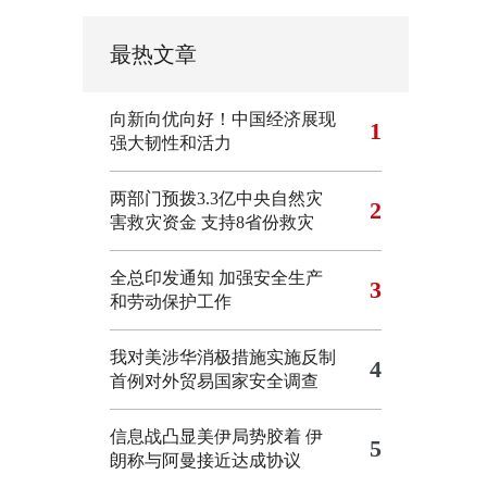
最热文章
向新向优向好！中国经济展现
1
强大韧性和活力
两部门预拨3.3亿中央自然灾
2
害救灾资金 支持8省份救灾
全总印发通知 加强安全生产
3
和劳动保护工作
我对美涉华消极措施实施反制
4
首例对外贸易国家安全调查
信息战凸显美伊局势胶着
伊
5
朗称与阿曼接近达成协议