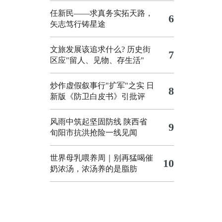
任新民——求真务实拓天路，
6
矢志笃行铸星途
文旅发展该追求什么?
历史街
7
区应"留人、见物、存生活"
炒作虚假叙事行"扩军"之实
日
8
新版《防卫白皮书》引批评
风雨中筑起坚固防线 陕西省
9
旬阳市抗洪抢险一线见闻
世界母乳喂养周｜别再猛喝催
10
奶浓汤，浓汤养的是脂肪