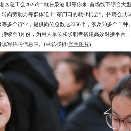
区总工会2026年“就在泉港 职等你来”首场线下综合大
转岗劳动力等群体送上“家门口的就业机会”。招聘会共吸
等多个行业，提供岗位总数达2256个，涉及50多个工
，持续至3月份，为用人单位和求职者搭建高效对接平台
填写招聘信息表。(林弘梫摄/
光明图片
)