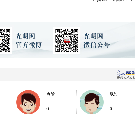
点赞
飘过
0
0