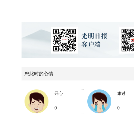
您此时的心情
开心
难过
0
0