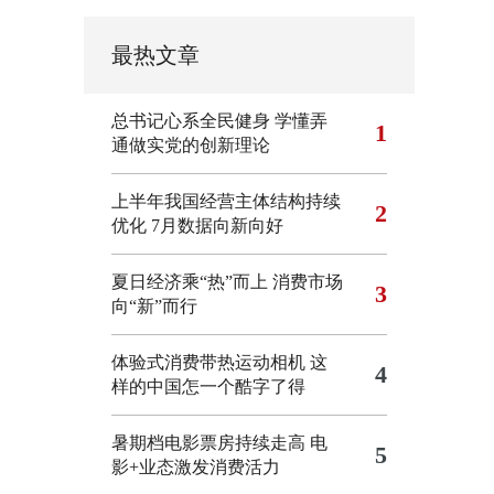
最热文章
总书记心系全民健身
学懂弄
1
通做实党的创新理论
上半年我国经营主体结构持续
2
优化
7月数据向新向好
夏日经济乘“热”而上 消费市场
3
向“新”而行
体验式消费带热运动相机
这
4
样的中国怎一个酷字了得
暑期档电影票房持续走高 电
5
影+业态激发消费活力