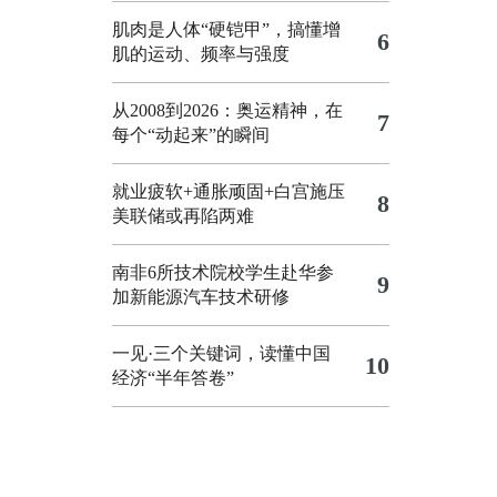
肌肉是人体“硬铠甲”，搞懂增
6
肌的运动、频率与强度
从2008到2026：奥运精神，在
7
每个“动起来”的瞬间
就业疲软+通胀顽固+白宫施压
8
美联储或再陷两难
南非6所技术院校学生赴华参
9
加新能源汽车技术研修
一见·三个关键词，读懂中国
10
经济“半年答卷”