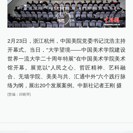
2月23日，浙江杭州，中国美院党委书记沈浩主持
2
开幕式。当日，“大学望境——中国美术学院建设
(
世界一流大学二十周年特展”在中国美术学院美术
中
馆开幕。展览以“人民之心、哲匠精神、艺科融
[责
合、无墙学院、美美与共、汇通中外”六个践行脉
络为纲，展出20个发展案例。中新社记者王刚 摄
[责编：邱晓琴]