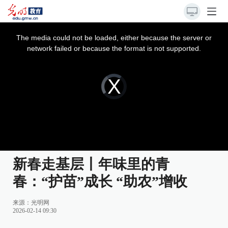
This
is
a
The media could not be loaded, either because the server or
modal
window.
network failed or because the format is not supported.
Video
Player
is
loading.
新春走基层丨年味里的青
春：“护苗”成长 “助农”增收
来源：
光明网
2026-02-14 09:30