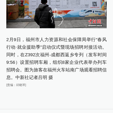
图
2月9日，福州市人力资源和社会保障局举行“春风
记
行动·就业援助季”启动仪式暨现场招聘对接活动。
[责
同时，在Z392次福州-成都西返乡专列（发车时间
9:56）设置招聘车厢，组织8家企业代表举办列车
招聘会。图为旅客在福州火车站南广场观看招聘信
息。中新社记者吕明 摄
[责编：邱晓琴]